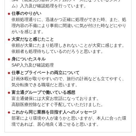
ム）入力及び確認処理を行っています。
仕事のやりがい
依頼処理通りに、迅速かつ正確に処理ができた時、また、処
理内容の不備により事前に間違いに気が付けた時などにやり
がいを感じます。
大変だなと感じたこと
依頼が大量にたまり処理しきれないことが大変に感じます。
依頼者も処理待ちしているのだろうと思います。
身についたスキル
SAP入力及び確認処理
仕事とプライベートの両立について
計画休暇が取りやすいので、旅行の計画なども立てやすく、
気分転換できる職場だと思います。
富士通グループで働いている感想
富士通健保には大変お世話になっております。
高額医療控除などすぐ手配していただけました。
これから同じ業務を目指す人へのメッセージ
部署により環境や人が違うかと思いますが、本人に合った環
境であれば、居心地良く過ごせると思います。