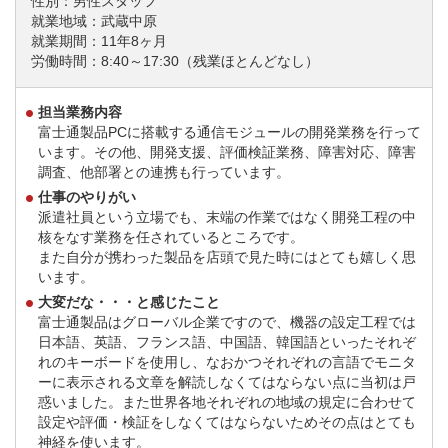
性別：男性スタッフ
就業地域：武蔵中原
就業期間：11年8ヶ月
労働時間：8:40～17:30（残業ほとんどなし）
担当業務内容
富士通製品PCに搭載する通信モジュールの開発業務を行って
います。その他、開発支援、評価検証業務、障害対応、障害
調査、他部署との連携も行っています。
仕事のやりがい
派遣社員という立場でも、末端の作業ではなく開発工程の中
核をなす業務を任されているところです。
また自分が携わった製品を店頭で見た時にはとても嬉しく思
います。
大変だな・・・と感じたこと
富士通製品はグローバル企業ですので、機器の設定工程では
日本語、英語、フランス語、中国語、韓国語といったそれぞ
れのキーボードを使用し、なおかつそれぞれの言語でモニタ
ーに表示される文章を解読しなくてはならない点に当初は戸
惑いました。また世界各地それぞれの地域の規定に合わせて
設定や評価・検証をしなくてはならないためその点はとても
神経を使います。