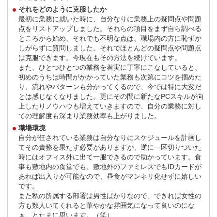
それをどのように克服したか
最初に業務に就いた時に、自分なりに業務上の疑問点や問題
点をリストアップしました。それらの項目をまず自ら調べる
ところから始め、それでも不明な点は、職場内の方に恥ずか
しがらずに質問しました。それでほとんどの疑問点や問題点
は克服できます。今現在もその方法を続けています。
また、ひとつひとつの業務を着実に丁寧にこなしていると、
初めのうちは時間がかかっていた業務も次第にコツを掴めた
り、流れやパターンも分かってくるので、今では特に大変だ
とは感じなくなりました。更にその間に新たなPCスキルが向
上したりノウハウも増えていきますので、自分の業務に対し
ての理解度も深まり業務効率も上がりました。
職場環境
自分が任されている業務は自分なりにスケジュールを計画し
てその責務を果たす必要がありますが、逆に一区切りついた
時にはオフィス外に出て一服できるので助かっています。食
事も敷地内の食堂でも、敷地外のファミレスでもIDカードが
あれば出入りが可能なので、昼食がマンネリ化せずに嬉しい
です。
また私の所属する部署は男性ばかりなので、できれば女性の
方も数人いてくれると華やかな雰囲気になって良いのにな
ぁ、とたまに思います。（笑）