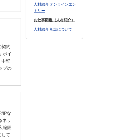
人材紹介 オンラインエン
トリー
お仕事図鑑（人材紹介）
人材紹介 相談について
の契約
 ポイ
、中堅
ップの
IPな
るネッ
広範囲
にして