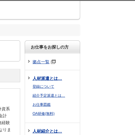
お仕事をお探しの方
拠点一覧
人材派遣とは…
登録について
紹介予定派遣とは…
お仕事図鑑
外資系
OA研修(無料)
金計
務経験
なりま
人材紹介とは…