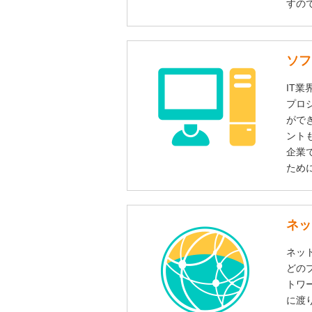
すの
ソフ
IT
プロ
がで
ント
企業
ため
ネッ
ネッ
どの
トワ
に渡