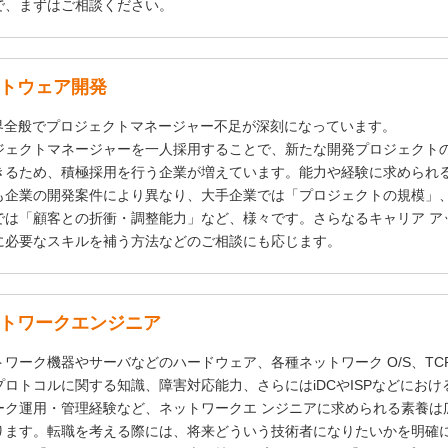
で、まずはご相談ください。
トウェア開発
業界全般でプロジェクトマネージャー不足が深刻になっています。
ジェクトマネージャーを一人採用することで、新たな開発プロジェクト
きるため、積極採用を行う企業が増えています。能力や経験に求められる
も企業の開発案件により異なり、大手企業では「プロジェクトの規模」
では「顧客との折衝・調整能力」など、様々です。さらなるキャリア ア
に必要なスキルを補う方法などのご相談にも応じます。
トワークエンジニア
トワーク機器やサーバなどのハードウェア、各種ネットワーク O/S、TCP/
プロトコルに関する知識、障害対応能力、さらにはiDCやISPなどにおけ
ーク運用・管理経験など、ネットワークエ ンジニアに求められる素養は
ります。転職を考える際には、将来どういう技術者になりたいかを明確